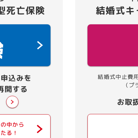
型死亡保険
結婚式キ
お申込みを
結婚式中止費
（プ
再開する
お取
方の中から
当たる！